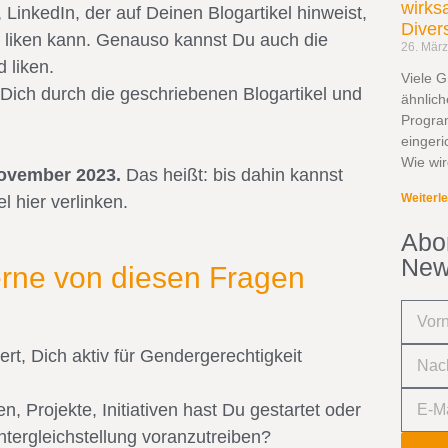
wirks
LinkedIn, der auf Deinen Blogartikel hinweist,
Diver
d liken kann. Genauso kannst Du auch die
26. Mär
d liken.
Viele G
 Dich durch die geschriebenen Blogartikel und
ähnlich
Progra
eingeri
Wie wir
November 2023.
Das heißt: bis dahin kannst
Weiterl
l hier verlinken.
Abo
New
erne von diesen Fragen
rt, Dich aktiv für Gendergerechtigkeit
, Projekte, Initiativen hast Du gestartet oder
htergleichstellung voranzutreiben?