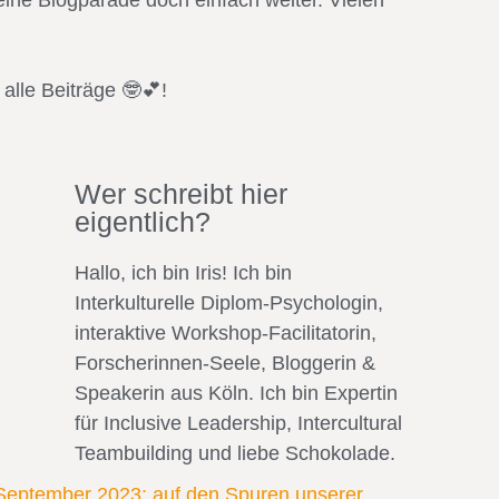
ine Blogparade doch einfach weiter. Vielen
alle Beiträge 🤓💕!
Wer schreibt hier
eigentlich?
Hallo, ich bin Iris! Ich bin
Interkulturelle Diplom-Psychologin,
interaktive Workshop-Facilitatorin,
Forscherinnen-Seele, Bloggerin &
Speakerin aus Köln. Ich bin Expertin
für Inclusive Leadership, Intercultural
Teambuilding und liebe Schokolade.
September 2023: auf den Spuren unserer