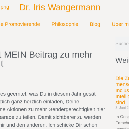
Dr. Iris Wangermann
ale Promovierende
Philosophie
Blog
Über m
t MEIN Beitrag zu mehr
Weit
t
Die Z
mensc
Inclu
les geerntet, was Du in diesem Jahr gesät
Intel
ich ganz herzlich einladen, Deine
sind
3. Juni 
eine Aktionen zu mehr Gendergerechtigkeit hier
arade zu teilen. Damit sichtbarer zu werden
In Ges
Forsch
mir und den anderen. Ich schicke Dir schon
Investi