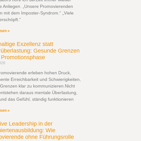
he Anliegen. „Unsere Promovierenden
n mit dem Imposter-Syndrom.“ „Viele
erschöpft.“
esen »
altige Exzellenz statt
überlastung: Gesunde Grenzen
r Promotionsphase
026
Promovierende erleben hohen Druck,
nte Erreichbarkeit und Schwierigkeiten,
 Grenzen klar zu kommunizieren.Nicht
entstehen daraus mentale Überlastung,
und das Gefühl, ständig funktionieren
esen »
sive Leadership in der
iertenausbildung: Wie
vierende ohne Führungsrolle