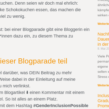
kuchen. Denn seien wir doch mal ehrlich:
ähnlic
ücke Schokokuchen essen, das machen die
kämpfe
wirken 
viel zu wenig.
Weiterl
: bei einer Blogparade gibt eine Bloggerin ein
Nachh
r*innen dazu ein, zu diesem Thema zu
Dauer
in de
8. Mai 2
Viele 
eser Blogparade teil
permane
eigene
selten 
el darüber, was DEIN Beitrag zu mehr
Stress 
Weise dabei in der Einleitung auf meine
 mich verlinkst.
Weiterl
em Blogartikel ⬇️ einen Kommentar mit einem
Inclu
l. So ist alles an einem Platz.
Gradu
 mit dem Hashtag
#GenderInclusionPossible
Promo