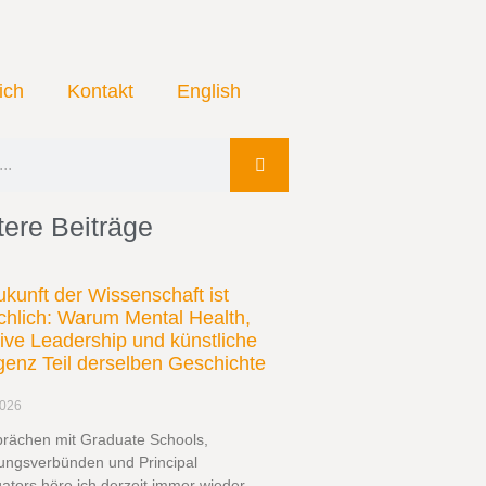
ich
Kontakt
English
ere Beiträge
ukunft der Wissenschaft ist
hlich: Warum Mental Health,
sive Leadership und künstliche
ligenz Teil derselben Geschichte
2026
prächen mit Graduate Schools,
ungsverbünden und Principal
gators höre ich derzeit immer wieder