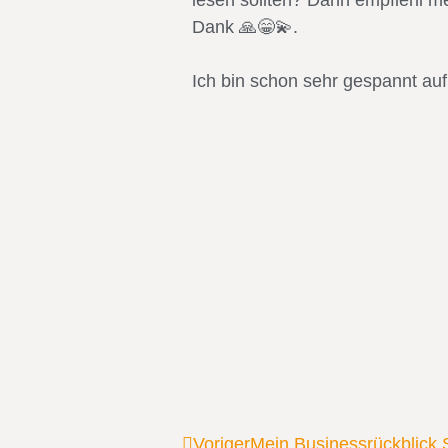
lesen sollten? Dann empfiehl me
Dank 🙏😁💫.
Ich bin schon sehr gespannt auf 
Voriger
Mein Businessrückblick 