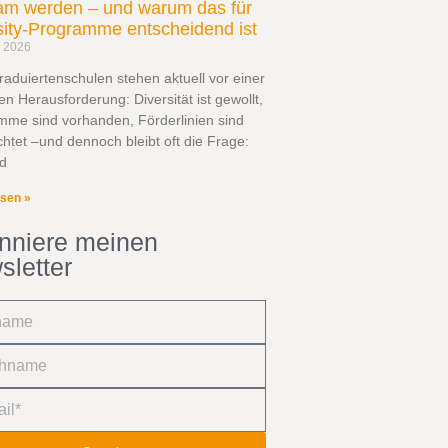
am werden – und warum das für
sity-Programme entscheidend ist
z 2026
raduiertenschulen stehen aktuell vor einer
en Herausforderung: Diversität ist gewollt,
mme sind vorhanden, Förderlinien sind
chtet –und dennoch bleibt oft die Frage:
d
esen »
nniere meinen
sletter