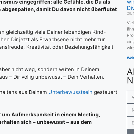
wi
smus eingegriffen: alle Gefühle, die Du als
Di
 abgespalten, damit Du davon nicht überflutet
26.
Vie
ähn
 gleichzeitig viele Deiner lebendigen Kind-
Pro
ehen Dir jetzt als Erwachsene nicht mehr zur
ein
nsfreude, Kreativität oder Beziehungsfähigkeit
wir
Wei
A
 aber nicht weg, sondern wüten in Deinem
us – Dir völlig unbewusst – Dein Verhalten.
N
rhaltens aus Deinem
Unterbewusstsein
gesteuert
er um Aufmerksamkeit in einem Meeting,
verhalten sich – unbewusst – aus dem