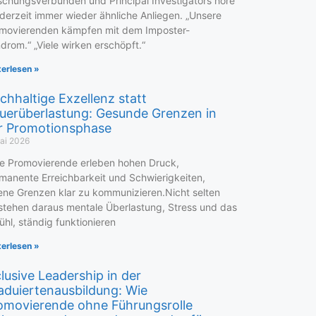
schungsverbünden und Principal Investigators höre
 derzeit immer wieder ähnliche Anliegen. „Unsere
movierenden kämpfen mit dem Imposter-
drom.“ „Viele wirken erschöpft.“
terlesen »
chhaltige Exzellenz statt
uerüberlastung: Gesunde Grenzen in
r Promotionsphase
ai 2026
le Promovierende erleben hohen Druck,
manente Erreichbarkeit und Schwierigkeiten,
ene Grenzen klar zu kommunizieren.Nicht selten
stehen daraus mentale Überlastung, Stress und das
ühl, ständig funktionieren
terlesen »
clusive Leadership in der
aduiertenausbildung: Wie
omovierende ohne Führungsrolle