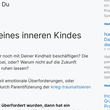
For
t Du
ich
Pro
Syn
Wei
eines inneren Kindes
Na
Da
de
8. M
 noch mit Deiner Kindheit beschäftigen? Die
Vie
per
bei, oder? Warum nicht auf die Zukunft
eig
 ruhen lassen?
ent
Gef
eit emotionale Überforderungen, oder
Wei
 durch Parentifizierung der
krieg-traumatisieren
In
Gr
 überfordert wurden, dann hat ein
Pr