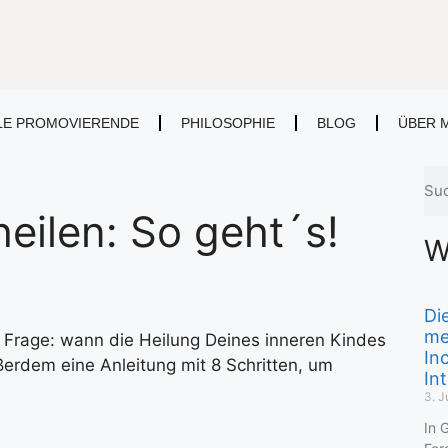
LE PROMOVIERENDE
PHILOSOPHIE
BLOG
ÜBER 
heilen: So geht´s!
W
Di
me
e Frage: wann die Heilung Deines inneren Kindes
In
erdem eine Anleitung mit 8 Schritten, um
In
3. J
In 