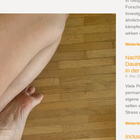
In Ges
Forsch
Investi
ähnlic
kämpfe
wirken 
Weiterl
Nachh
Dauer
in de
8. Mai 2
Viele 
permane
eigene
selten 
Stress 
Weiterl
Inclu