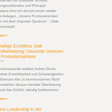
prächen mit Graduate Schools,
ungsverbünden und Principal
gators höre ich derzeit immer wieder
he Anliegen. „Unsere Promovierenden
n mit dem Imposter-Syndrom.“ „Viele
erschöpft.“
esen »
altige Exzellenz statt
überlastung: Gesunde Grenzen
r Promotionsphase
026
Promovierende erleben hohen Druck,
nte Erreichbarkeit und Schwierigkeiten,
 Grenzen klar zu kommunizieren.Nicht
entstehen daraus mentale Überlastung,
und das Gefühl, ständig funktionieren
esen »
sive Leadership in der