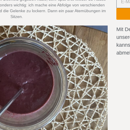
onders wichtig: ich mache eine Abfolge von verschienden
 die Gelenke zu lockern. Dann ein paar Atemübungen im
Sitzen.
Mit D
unse
kanns
abmel