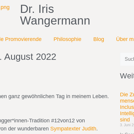
Dr. Iris
Wangermann
ale Promovierende
Philosophie
Blog
Über m
. August 2022
Weit
Die Z
inen ganz gewöhnlichen Tag in meinem Leben.
mensc
Inclu
Intel
sind
logger*innen-Tradition #12von12 von
3. Juni 
 von der wunderbaren
Sympatexter Judith
.