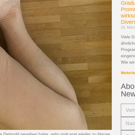
Gradu
Promo
wirks
Diver
26. Mär
Viele G
ähnlich
Progra
eingeri
Wie wir
Weiterl
Abo
New
n Detmold gegeben habe, sehr spät erst wieder zu Hause