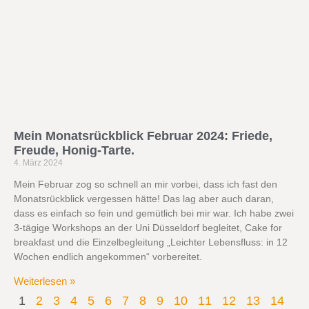
Mein Monatsrückblick Februar 2024: Friede,
Freude, Honig-Tarte.
4. März 2024
Mein Februar zog so schnell an mir vorbei, dass ich fast den
Monatsrückblick vergessen hätte! Das lag aber auch daran,
dass es einfach so fein und gemütlich bei mir war. Ich habe zwei
3-tägige Workshops an der Uni Düsseldorf begleitet, Cake for
breakfast und die Einzelbegleitung „Leichter Lebensfluss: in 12
Wochen endlich angekommen“ vorbereitet.
Weiterlesen »
1
2
3
4
5
6
7
8
9
10
11
12
13
14