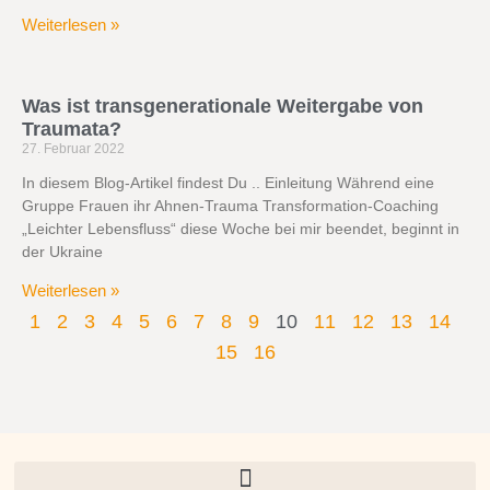
Weiterlesen »
Was ist transgenerationale Weitergabe von
Traumata?
27. Februar 2022
In diesem Blog-Artikel findest Du .. Einleitung Während eine
Gruppe Frauen ihr Ahnen-Trauma Transformation-Coaching
„Leichter Lebensfluss“ diese Woche bei mir beendet, beginnt in
der Ukraine
Weiterlesen »
1
2
3
4
5
6
7
8
9
10
11
12
13
14
15
16