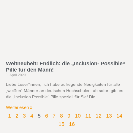
Weltneuheit! Endlich: die „Inclusion- Possible“
Pille für den Mann!
1. April 2023
Liebe Leser*innen, ich habe aufregende Neuigkeiten für alle
„weißen“ Männer an deutschen Hochschulen: ab sofort gibt es
die „Inclusion Possible“ Pille speziell für Sie! Die
Weiterlesen »
1
2
3
4
5
6
7
8
9
10
11
12
13
14
15
16