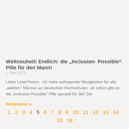
Weltneuheit! Endlich: die „Inclusion- Possible“
Pille für den Mann!
1. April 2023
Liebe Leser*innen, ich habe aufregende Neuigkeiten für alle
„weißen“ Männer an deutschen Hochschulen: ab sofort gibt es
die „Inclusion Possible“ Pille speziell für Sie! Die
Weiterlesen »
1
2
3
4
5
6
7
8
9
10
11
12
13
14
15
16